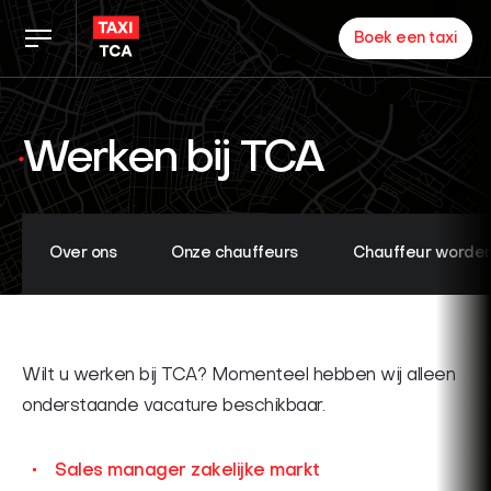
Boek een taxi
Tarieven
Werken bij TCA
TCA app
Zakelijk
Over ons
Onze chauffeurs
Chauffeur worde
Nieuws
Wilt u werken bij TCA? Momenteel hebben wij alleen
Inloggen chauffeurs
onderstaande vacature beschikbaar.
Over ons
Sales manager zakelijke markt
Partners