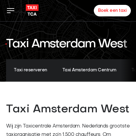
Boek een taxi
Tarieven
Taxi Amsterdam West
TCA app
Zakelijk
Taxi reserveren
Taxi Amsterdam Centrum
T
Nieuws
Taxi Amsterdam West
Inloggen chauffeurs
Over ons
Wij zijn Taxicentrale Amsterdam. Nederlands grootste
Partners
taxiorganisatie met zo’n 1.500 chauffeurs. Om