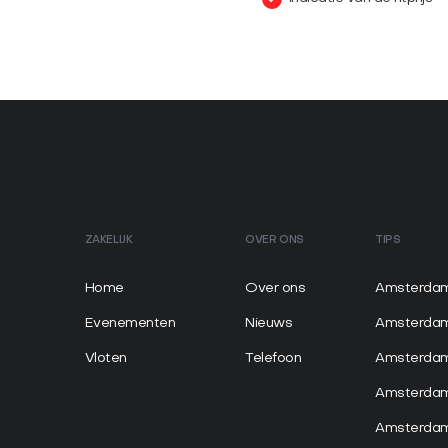
ZAKELIJK
OVER ONS
TIPS
Home
Over ons
Amsterdam
Evenementen
Nieuws
Amsterda
Vloten
Telefoon
Amsterdam
Amsterda
Amsterdam