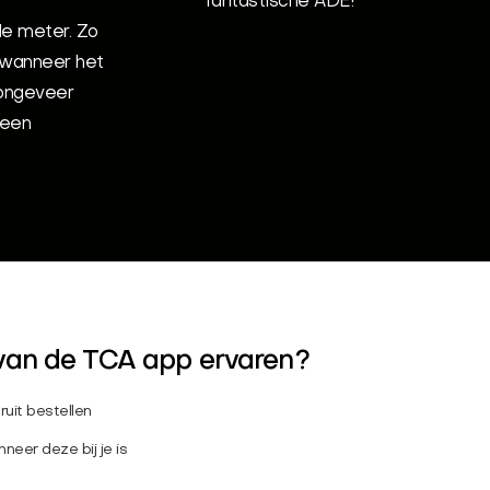
fantastische ADE!
 de meter. Zo
t wanneer het
t ongeveer
 een
van de TCA app ervaren?
ruit bestellen
neer deze bij je is