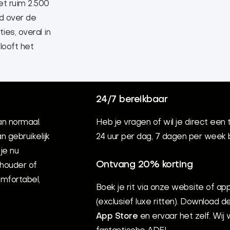
et ruim 2.500
id over de
ies, overal in
looft het
24/7 bereikbaar
an normaal.
Heb je vragen of wil je direct een 
 gebruikelijk
24 uur per dag, 7 dagen per week 
 je nu
Ontvang 20% korting
houder of
mfortabel,
Boek je rit via onze website of app
(exclusief luxe ritten). Download 
App Store
en ervaar het zelf. Wi