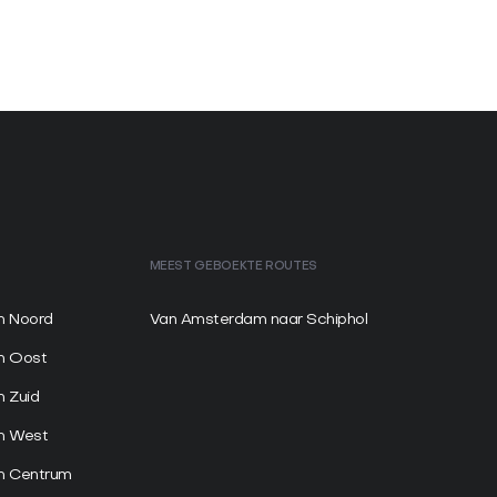
MEEST GEBOEKTE ROUTES
 Noord
Van Amsterdam naar Schiphol
m Oost
 Zuid
m West
 Centrum