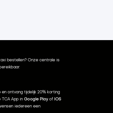
taxi bestellen? Onze centrale is
bereikbaar.
 en ontvang tijdelijk 20% korting
de TCA App in
Google Play
of
IOS
j wensen iedereen een