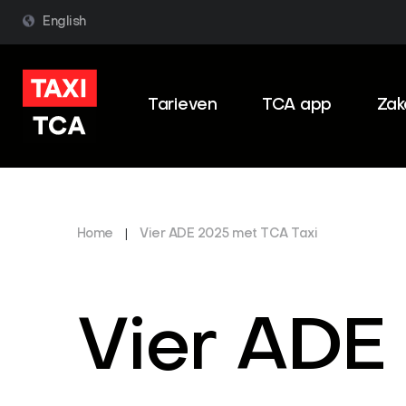
English
Tarieven
TCA app
Zake
Home
|
Vier ADE 2025 met TCA Taxi
Vier ADE