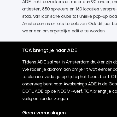
ADE trekt bezoekers uit meer dan 90 landen, m
artiesten, 550 sprekers en 160 locaties verspre
stad. Van iconische clubs tot unieke pop-up locat
Amsterdam is er iets te beleven. Ook dit jaar be
weer een onvergetelijke editie te worden.
TCA brengt je naar ADE
Tijdens ADE zal het in Amsterdam drukker zijn d
We raden je daarom aan om je rit wat eerder dan
te plannen, zodat je op tijd bij het feest bent. Of
onderweg bent naar Awakenings ADE in de Gas
DGTL ADE op de NDSM-werf, TCA brengt je co
veilig en zonder zorgen.
Geen verrassingen