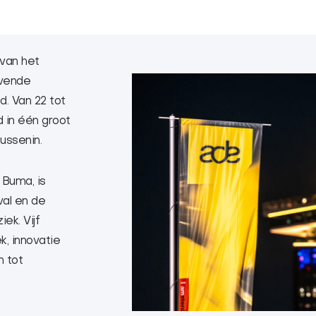
van het
vende
. Van 22 tot
 in één groot
ussenin.
 Buma, is
val en de
ek. Vijf
k, innovatie
n tot