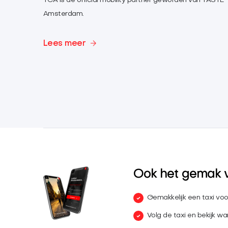
TCA is de official mobility partner geworden van TASTE
Amsterdam.
Lees meer
Ook het gemak 
Gemakkelijk een taxi voo
Volg de taxi en bekijk wan