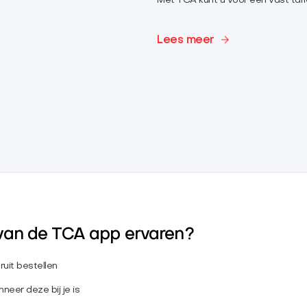
Met TCA kunt u voor een vast tari
Lees meer
van de TCA app ervaren?
ruit bestellen
neer deze bij je is