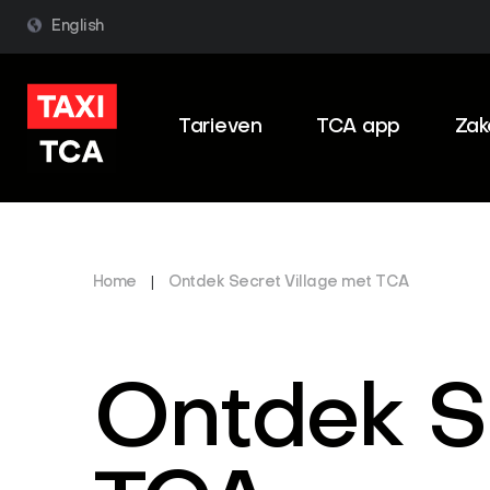
English
Tarieven
TCA app
Zake
Home
|
Ontdek Secret Village met TCA
Ontdek S