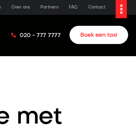
s
Over ons
Partners
FAQ
Contact
Boek een taxi
020 - 777 7777
ge met