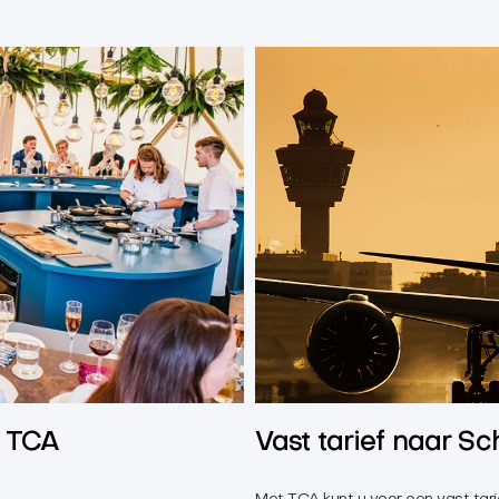
& TCA
Vast tarief naar Sc