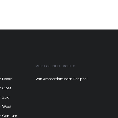
MEEST GEBOEKTE ROUTES
 Noord
Van Amsterdam naar Schiphol
m Oost
 Zuid
m West
 Centrum