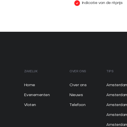
Indicatie van de ritprijs
ZAKELIJK
OVER ONS
TIPS
Home
Over ons
Amsterdam
Evenementen
Nieuws
Amsterda
Vloten
Telefoon
Amsterdam
Amsterda
Amsterdam