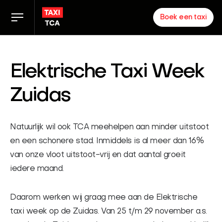
Boek een taxi
Tarieven
Elektrische Taxi Week
TCA app
Zuidas
Zakelijk
Natuurlijk wil ook TCA meehelpen aan minder uitstoot
en een schonere stad. Inmiddels is al meer dan 16%
Nieuws
van onze vloot uitstoot-vrij en dat aantal groeit
iedere maand.
Inloggen chauffeurs
Over ons
Daarom werken wij graag mee aan de Elektrische
taxi week op de Zuidas. Van 25 t/m 29 november a.s.
Partners