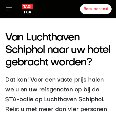
Boek een taxi
Tarieven
Van Luchthaven
TCA app
Schiphol naar uw hotel
gebracht worden?
Zakelijk
Nieuws
Dat kan! Voor een vaste prijs halen
we u en uw reisgenoten op bij de
Inloggen chauffeurs
STA-balie op Luchthaven Schiphol.
Over ons
Reist u met meer dan vier personen
Partners