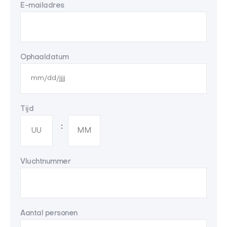
E-mailadres
Ophaaldatum
MM slash DD slash JJJJ
Tijd
UU
MM
:
Vluchtnummer
Aantal personen