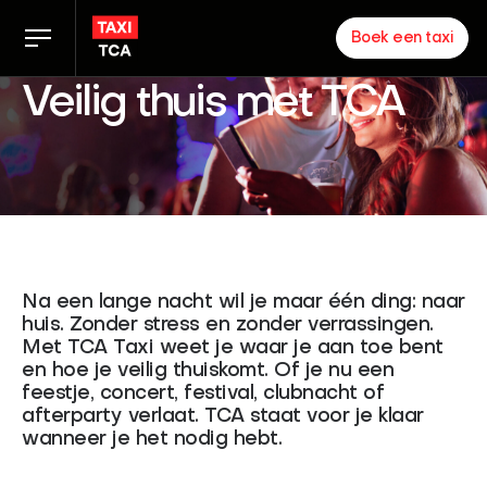
Boek een taxi
Veilig thuis met TCA
Tarieven
TCA app
Zakelijk
Na een lange nacht wil je maar één ding: naar
Nieuws
huis. Zonder stress en zonder verrassingen.
Met TCA Taxi weet je waar je aan toe bent
en hoe je veilig thuiskomt. Of je nu een
feestje, concert, festival, clubnacht of
Inloggen chauffeurs
afterparty verlaat. TCA staat voor je klaar
Over ons
wanneer je het nodig hebt.
Partners